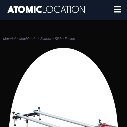
Matériel
>
Machinerie
>
Sliders
>
Slider Fusion